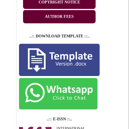
COPYRIGHT NOTICE
AUTHOR FEES
..:: DOWNLOAD TEMPLATE ::..
..:: E-ISSN ::..