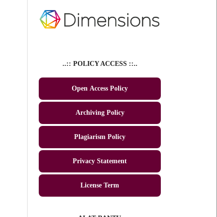
..:: POLICY ACCESS ::..
Open Access Policy
Archiving Policy
Plagiarism Policy
Privacy Statement
License Term