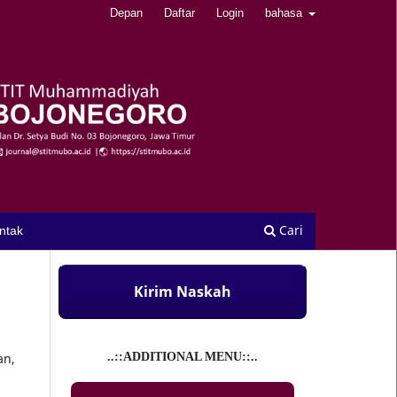
Depan
Daftar
Login
bahasa
Cari
ntak
Kirim Naskah
an,
..::ADDITIONAL MENU::..