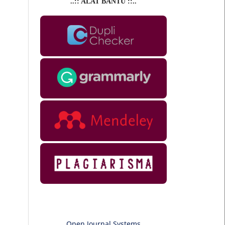
..:: ALAT BANTU ::..
Open Journal Systems